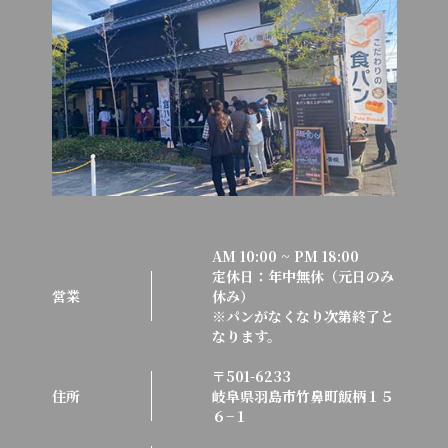
AM 10:00 ~ PM 18:00
定休日：年中無休（元日のみ
営業
休み）
※パンがなくなり次第終了と
なります。
〒501-6233
住所
岐阜県羽島市竹鼻町飯柄１５
６−１