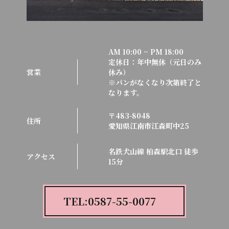
AM 10:00 ~ PM 18:00
定休日：年中無休（元日のみ
営業
休み）
※パンがなくなり次第終了と
なります。
〒483-8048
住所
愛知県江南市江森町中25
名鉄犬山線 柏森駅北口 徒歩
アクセス
15分
TEL:0587-55-0077